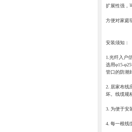
扩展性强，
方便对家庭
安装须知：
1.光纤入
选用φ15
管口的防潮
2. 居家
坏。线缆规
3. 为便于
4. 每一