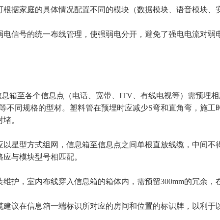
可根据家庭的具体情况配置不同的模块（数据模块、语音模块、安
弱电信号的统一布线管理，使强弱电分开，避免了强电电流对弱
户信息箱至各个信息点（电话、宽带、ITV、有线电视等）需预埋
-φ25等不同规格的型材。塑料管在预埋时应减少S弯和直角弯，
封堵。
布线应以星型方式组网，信息箱至信息点之间单根直放线缆，中间
格应与模块型号相匹配。
安装维护，室内布线穿入信息箱的箱体内，需预留300mm的冗余，
根线缆建议在信息箱一端标识所对应的房间和位置的标识牌，以利于