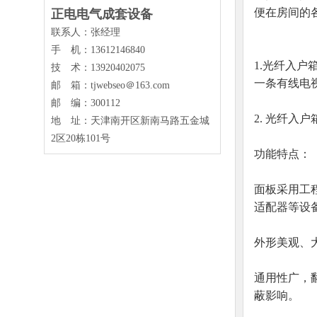
便在房间的
正电电气成套设备
联系人：张经理
手 机：13612146840
1.光纤入
技 术：
13920402075
一条有线电
邮 箱：tjwebseo＠163.com
邮 编：300112
2. 光纤
地 址：天津南开区新南马路五金城
2区20栋101号
功能特点：
面板采用工
适配器等设
外形美观、
通用性广，
蔽影响。