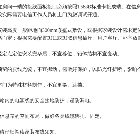
缆在房间一端的接线面板接口必须按照T568B标准卡接成端。在信息
按实际需要电信工作人员将上门为您调试开通。
板安装高度一般距地面300mm嵌壁式敷设，或根据家装设计需求定位。面
而定；根据需要配置RJ11或RJ45信息插座。用户客厅、卧室放
箱一经定点定位安装完毕后，不宜移位，箱体结构不宜变动。
箱内预留的皮线光缆，不宜挪动，需做好保护，以防光纤折断，影响
箱体门为特殊材料制作，不宜更换、遮挡。
信息箱内的电源线的安全接地防护，谨防漏电。
安排信息箱的空间布局，做好各类线缆绑扎、固定。
前，请仔细阅读家装布线须知。