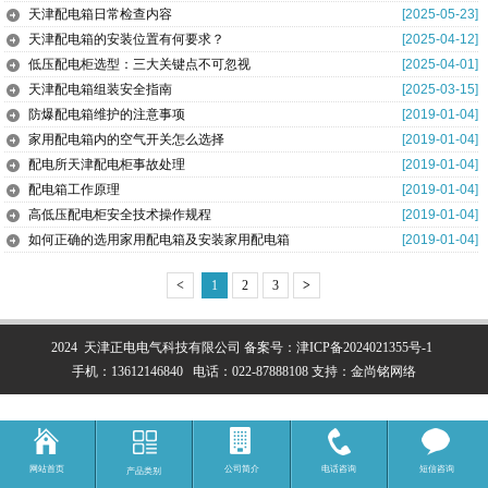
天津配电箱日常检查内容
[2025-05-23]
天津配电箱的安装位置有何要求？
[2025-04-12]
低压配电柜选型：三大关键点不可忽视
[2025-04-01]
天津配电箱组装安全指南
[2025-03-15]
防爆配电箱维护的注意事项
[2019-01-04]
家用配电箱内的空气开关怎么选择
[2019-01-04]
配电所天津配电柜事故处理
[2019-01-04]
配电箱工作原理
[2019-01-04]
高低压配电柜安全技术操作规程
[2019-01-04]
如何正确的选用家用配电箱及安装家用配电箱
[2019-01-04]
<
1
2
3
>
2024 天津正电电气科技有限公司
备案号：
津ICP备2024021355号-1
手机：
13612146840
电话：
022-87888108
支持：
金尚铭网络
网站首页
公司简介
电话咨询
短信咨询
产品类别